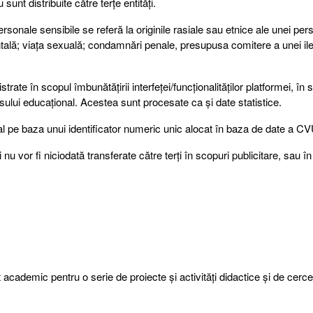
unt distribuite către terțe entități.
onale sensibile se referă la originile rasiale sau etnice ale unei pers
entală; viața sexuală; condamnări penale, presupusa comitere a unei ileg
strate în scopul îmbunătățirii interfeței/funcționalităților platformei, în 
cesului educațional. Acestea sunt procesate ca și date statistice.
uzual pe baza unui identificator numeric unic alocat în baza de date a C
i nu vor fi niciodată transferate către terți în scopuri publicitare, sau în
cademic pentru o serie de proiecte și activități didactice și de cerce