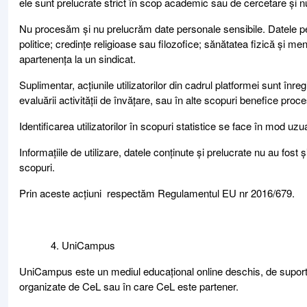
ele sunt prelucrate strict în scop academic sau de cercetare și nu s
Nu procesăm și nu prelucrăm date personale sensibile. Datele pers
politice; credințe religioase sau filozofice; sănătatea fizică și m
apartenența la un sindicat.
Suplimentar, acțiunile utilizatorilor din cadrul platformei sunt înregi
evaluării activității de învățare, sau în alte scopuri benefice pro
Identificarea utilizatorilor în scopuri statistice se face în mod 
Informațiile de utilizare, datele conținute și prelucrate nu au fost ș
scopuri.
Prin aceste acțiuni respectăm Regulamentul EU nr 2016/679.
UniCampus
UniCampus este un mediul educațional online deschis, de suport a
organizate de CeL sau în care CeL este partener.