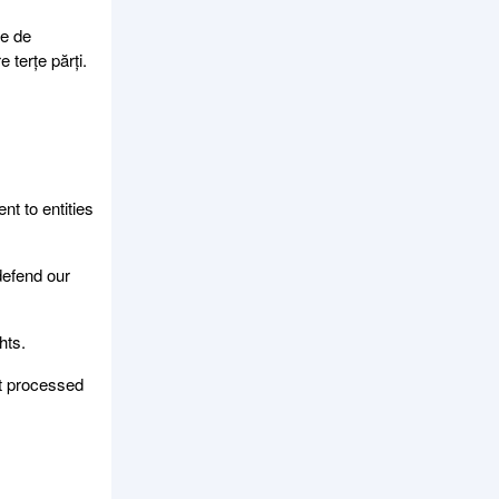
le de
 terțe părți.
nt to entities
defend our
hts.
ot processed