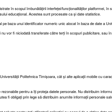
strate în scopul îmbunătățirii interfeței/funcționalităților platformei, în 
cesului educațional. Acestea sunt procesate ca și date statistice.
uzual pe baza unui identificator numeric unic alocat în baza de date a 
i nu vor fi niciodată transferate către terți în scopuri publicitare, sau în
niversității Politehnica Timișoara, cât și alte aplicații mobile cu cara
 rezonabile pentru a îți proteja datele personale. Nu distribuim informaț
tea fi obligați prin lege să distribuim anumite informații personale sal
t salvate pentru toți utilizatorii aplicației cu scopul de a obține date an