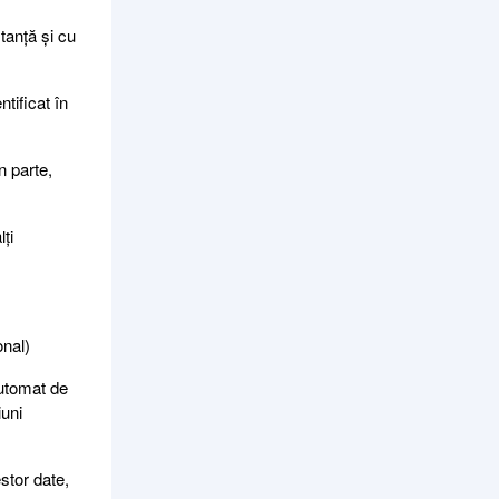
tanță și cu
tificat în
n parte,
ți
onal)
automat de
iuni
stor date,