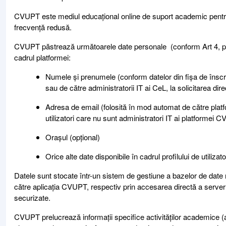
CVUPT este mediul educațional online de suport academic pentru t
frecvență redusă.
CVUPT păstrează următoarele date personale (conform Art 4, punc
cadrul platformei:
Numele și prenumele (conform datelor din fișa de înscrie
sau de către administratorii IT ai CeL, la solicitarea direc
Adresa de email (folosită în mod automat de către platfo
utilizatori care nu sunt administratori IT ai platformei 
Orașul (opțional)
Orice alte date disponibile în cadrul profilului de utilizat
Datele sunt stocate într-un sistem de gestiune a bazelor de date 
către aplicația CVUPT, respectiv prin accesarea directă a serverul
securizate.
CVUPT prelucrează informații specifice activităților academice (a