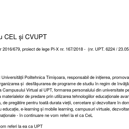
ntru CEL și CVUPT
2016/679, proiect de lege Pl-X nr. 167/2018 - (nr. UPT. 6224 / 23.0
Universității Politehnica Timișoara, responsabil de inițierea, promova
, organizarea și desfășurarea de programe de studiu în regim de învăţ
rea Campusului Virtual al UPT, formarea personalului din universitate p
 materialelor de predare prin utilizarea tehnologiilor educaționale ava
 de pregătire pentru toată durata vieții, cercetare și dezvoltare în do
ru educație, e-learning și mobile learning, campusuri virtuale, dezvolta
naționale - în continuare ne vom referi la el ca CeL
vom referi la ea ca UPT