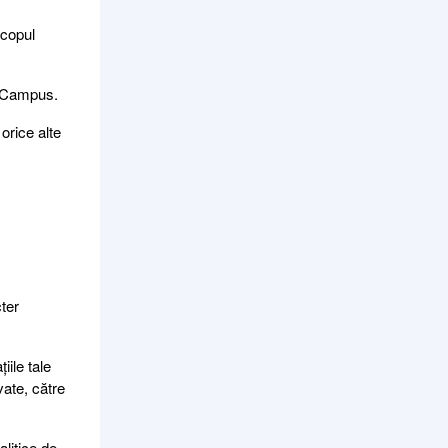
scopul
UniCampus.
 orice alte
cter
iile tale
vate, către
alitice de