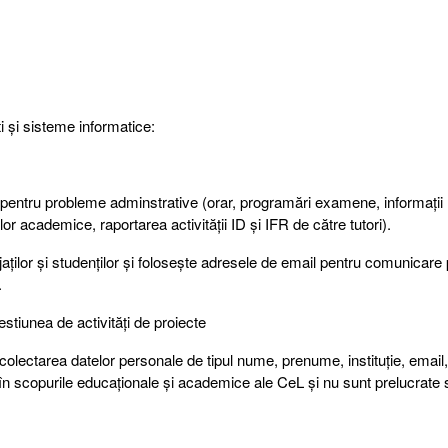
i și sisteme informatice:
 pentru probleme adminstrative (orar, programări examene, informații r
r academice, raportarea activității ID și IFR de către tutori).
jaților și studenților și folosește adresele de email pentru comunicar
.
stiunea de activități de proiecte
ctarea datelor personale de tipul nume, prenume, instituție, email,
 în scopurile educaționale și academice ale CeL și nu sunt prelucrate