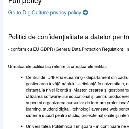
Go to DigiCulture privacy policy
Politici de confidențialitate a datelor pe
- conform cu EU GDPR (General Data Protection Regulation) , nr 
Următoarele politici fac referire la următoarele entități
Centrul de ID/IFR și eLearning - departament din cadrul 
gestionarea învățământului la distanță în universitate
distanță la nivel licență și Master, crearea și gestiona
utilizarea software-ului educațional și pentru producerea
suport și organizarea cursurilor de formare profesională,
learning, studenți digitali, tehnologii avansate web pent
sisteme suport pentru studiu, proiecte naționale și inter
Universitatea Politehnica Timișoara - în continuare ne 