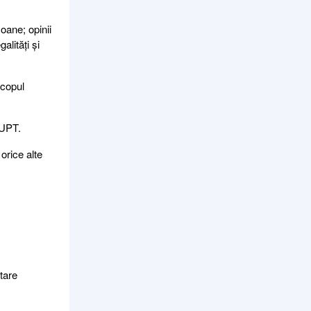
oane; opinii
alități și
scopul
VUPT.
 orice alte
tare