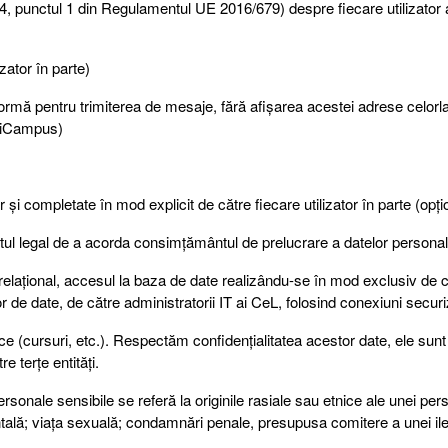
punctul 1 din Regulamentul UE 2016/679) despre fiecare utilizator au
zator în parte)
rmă pentru trimiterea de mesaje, fără afișarea acestei adrese celorlal
 UniCampus)
or și completate în mod explicit de către fiecare utilizator în parte (opți
ptul legal de a acorda consimțământul de prelucrare a datelor personal
relațional, accesul la baza de date realizându-se în mod exclusiv de c
de date, de către administratorii IT ai CeL, folosind conexiuni securi
e (cursuri, etc.). Respectăm confidențialitatea acestor date, ele sunt
e terțe entități.
onale sensibile se referă la originile rasiale sau etnice ale unei pers
entală; viața sexuală; condamnări penale, presupusa comitere a unei ileg