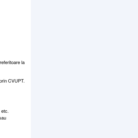
eferitoare la
e prin CVUPT.
 etc.
 sau