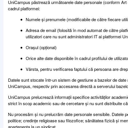
UniCampus păstrează următoarele date personale (conform Art 4, 
cadrul platformei:
Numele și prenumele (modificabile de către fiecare utili
Adresa de email (folosită în mod automat de către platfo
utilizatori care nu sunt administratori IT ai platformei
Orașul (opțional)
Orice alte date disponibile în cadrul profilului de utilizat
Vârsta, pentru verificarea faptului că persoana are dre
Datele sunt stocate într-un sistem de gestiune a bazelor de date 
UniCampus, respectiv prin accesarea directă a serverului bazelor 
UniCampus prelucrează informații specifice activităților academic
strict în scop academic sau de cercetare și nu sunt distribuite cătr
Nu procesăm și nu prelucrăm date personale sensibile. Datele pers
politice; credințe religioase sau filozofice; sănătatea fizică și m
apartenența la un sindicat.