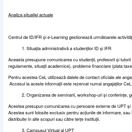
Analiza situației actuale
Centrul de ID/IFR și e-Learning gestionează următoarele activităț
Situația administrativă a studenților ID și IFR
Aceasta presupune comunicarea cu studenții, profesorii și tutorii
regulamente, situații academice), probleme financiare (plata taxelo
Pentru acestea CeL utilizează datele de contact oficiale ale anga
Accesul la aceste informații este rezervat numai angajaților CeL
Organizarea de seminarii, workshop-uri și conferințe, ge
Acestea presupun comunicarea cu persoane externe de UPT și cole
Acestea sunt folosite exclusiv pentru acțiunile de informare, sau
distribuite în alte scopuri sau către terțe instituții.
Campusul Virtual al UPT