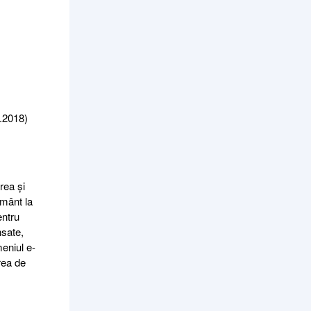
5.2018)
rea și
ământ la
entru
nsate,
meniul e-
rea de