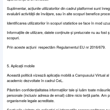
Suplimentar, acțiunile utilizatorilor din cadrul platformei sunt înregi
evaluării activității de învățare, sau în alte scopuri benefice pro
Identificarea utilizatorilor în scopuri statistice se face în mod 
Informațiile de utilizare, datele conținute și prelucrate nu au fost ș
scopuri.
Prin aceste acțiuni respectăm Regulamentul EU nr 2016/679.
5. Aplicații mobile
Această politică vizează aplicația mobilă a Campusului Virtual al U
academic dezvoltate în cadrul CeL.
Păstrăm confidențialitatea informațiilor tale și luăm toate măsurile
personale (inclusiv adresa de email) către nicio terță parte. Am pu
organismele legale acreditate.
Secțiunile vizitate ale aplicației și informațiile corespunzătoare sun