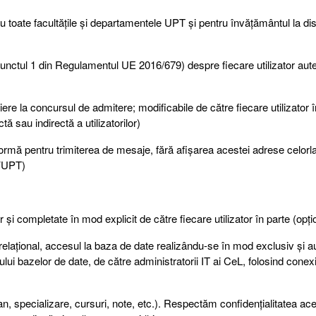
oate facultățile și departamentele UPT și pentru învățământul la dis
tul 1 din Regulamentul UE 2016/679) despre fiecare utilizator auten
re la concursul de admitere; modificabile de către fiecare utilizator î
tă sau indirectă a utilizatorilor)
rmă pentru trimiterea de mesaje, fără afișarea acestei adrese celorlal
CVUPT)
or și completate în mod explicit de către fiecare utilizator în parte (opți
relațional, accesul la baza de date realizându-se în mod exclusiv și 
ui bazelor de date, de către administratorii IT ai CeL, folosind conex
n, specializare, cursuri, note, etc.). Respectăm confidențialitatea ace