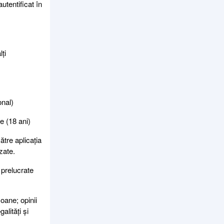
tentificat în
ți
onal)
e (18 ani)
ătre aplicația
zate.
 prelucrate
oane; opinii
alități și