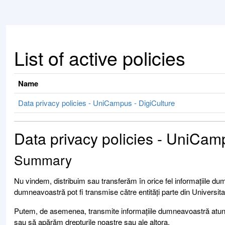
Skip to main content
List of active policies
Name
Data privacy policies - UniCampus - DigiCulture
Data privacy policies - UniCam
Summary
Nu vindem, distribuim sau transferăm în orice fel informațiile dum
dumneavoastră pot fi transmise către entități parte din Universit
Putem, de asemenea, transmite informațiile dumneavoastră atunci
sau să apărăm drepturile noastre sau ale altora.