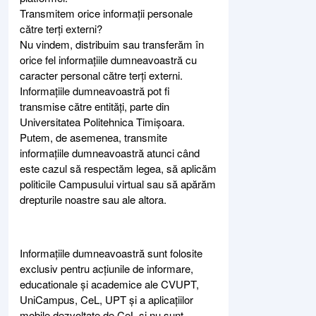
Transmitem orice informații personale
către terți externi?
Nu vindem, distribuim sau transferăm în
orice fel informațiile dumneavoastră cu
caracter personal către terți externi.
Informațiile dumneavoastră pot fi
transmise către entități, parte din
Universitatea Politehnica Timișoara.
Putem, de asemenea, transmite
informațiile dumneavoastră atunci când
este cazul să respectăm legea, să aplicăm
politicile Campusului virtual sau să apărăm
drepturile noastre sau ale altora.
Informațiile dumneavoastră sunt folosite
exclusiv pentru acțiunile de informare,
educationale și academice ale CVUPT,
UniCampus, CeL, UPT și a aplicațiilor
mobile dezvoltate de CeL și nu sunt