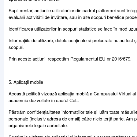
Suplimentar, acțiunile utilizatorilor din cadrul platformei sunt înregi
evaluării activității de învățare, sau în alte scopuri benefice pro
Identificarea utilizatorilor în scopuri statistice se face în mod 
Informațiile de utilizare, datele conținute și prelucrate nu au fost ș
scopuri.
Prin aceste acțiuni respectăm Regulamentul EU nr 2016/679.
5. Aplicații mobile
Această politică vizează aplicația mobilă a Campusului Virtual al U
academic dezvoltate în cadrul CeL.
Păstrăm confidențialitatea informațiilor tale și luăm toate măsurile
personale (inclusiv adresa de email) către nicio terță parte. Am pu
organismele legale acreditate.
Secțiunile vizitate ale aplicației și informațiile corespunzătoare sun