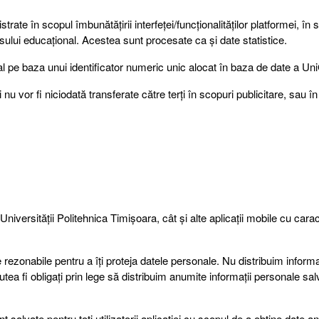
strate în scopul îmbunătățirii interfeței/funcționalităților platformei, în 
cesului educațional. Acestea sunt procesate ca și date statistice.
uzual pe baza unui identificator numeric unic alocat în baza de date a 
i nu vor fi niciodată transferate către terți în scopuri publicitare, sau în
niversității Politehnica Timișoara, cât și alte aplicații mobile cu cara
 rezonabile pentru a îți proteja datele personale. Nu distribuim informaț
tea fi obligați prin lege să distribuim anumite informații personale sal
t salvate pentru toți utilizatorii aplicației cu scopul de a obține date an