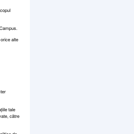
scopul
UniCampus.
 orice alte
cter
iile tale
vate, către
alitice de