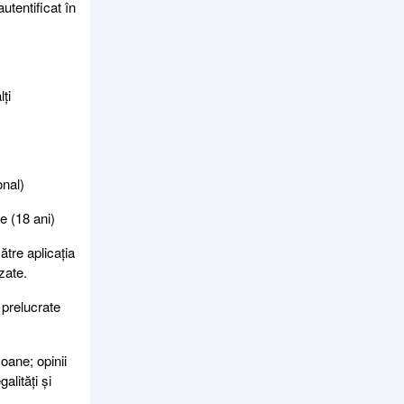
tentificat în
ți
onal)
e (18 ani)
ătre aplicația
zate.
 prelucrate
oane; opinii
alități și