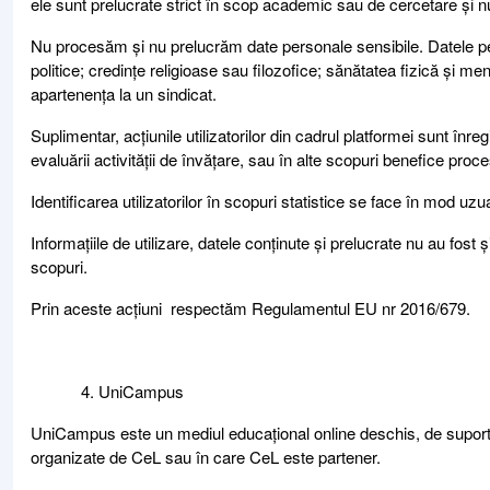
ele sunt prelucrate strict în scop academic sau de cercetare și nu s
Nu procesăm și nu prelucrăm date personale sensibile. Datele pers
politice; credințe religioase sau filozofice; sănătatea fizică și m
apartenența la un sindicat.
Suplimentar, acțiunile utilizatorilor din cadrul platformei sunt înregi
evaluării activității de învățare, sau în alte scopuri benefice pro
Identificarea utilizatorilor în scopuri statistice se face în mod 
Informațiile de utilizare, datele conținute și prelucrate nu au fost ș
scopuri.
Prin aceste acțiuni respectăm Regulamentul EU nr 2016/679.
UniCampus
UniCampus este un mediul educațional online deschis, de suport a
organizate de CeL sau în care CeL este partener.