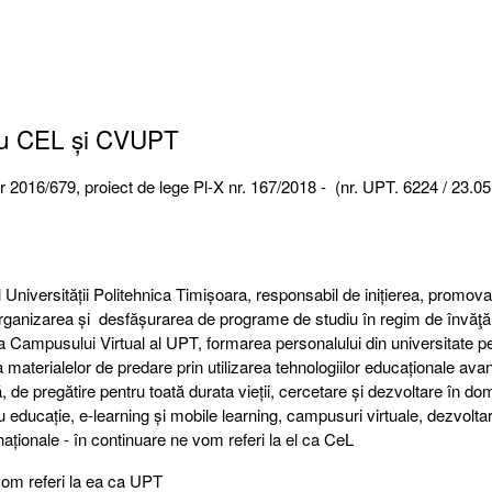
ntru CEL și CVUPT
2016/679, proiect de lege Pl-X nr. 167/2018 - (nr. UPT. 6224 / 23.0
Universității Politehnica Timișoara, responsabil de inițierea, promova
, organizarea și desfășurarea de programe de studiu în regim de învăţ
rea Campusului Virtual al UPT, formarea personalului din universitate p
 materialelor de predare prin utilizarea tehnologiilor educaționale ava
 de pregătire pentru toată durata vieții, cercetare și dezvoltare în do
ru educație, e-learning și mobile learning, campusuri virtuale, dezvolta
naționale - în continuare ne vom referi la el ca CeL
vom referi la ea ca UPT