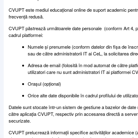
CVUPT este mediul educațional online de suport academic pentru t
frecvență redusă.
CVUPT păstrează următoarele date personale (conform Art 4, punc
cadrul platformei:
Numele și prenumele (conform datelor din fișa de înscrie
sau de către administratorii IT ai CeL, la solicitarea direc
Adresa de email (folosită în mod automat de către platfo
utilizatori care nu sunt administratori IT ai platformei 
Orașul (opțional)
Orice alte date disponibile în cadrul profilului de utilizat
Datele sunt stocate într-un sistem de gestiune a bazelor de date 
către aplicația CVUPT, respectiv prin accesarea directă a serverul
securizate.
CVUPT prelucrează informații specifice activităților academice (a