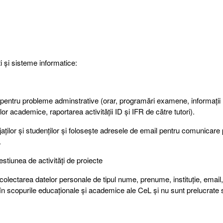
i și sisteme informatice:
 pentru probleme adminstrative (orar, programări examene, informații r
r academice, raportarea activității ID și IFR de către tutori).
jaților și studenților și folosește adresele de email pentru comunicar
.
stiunea de activități de proiecte
ctarea datelor personale de tipul nume, prenume, instituție, email,
 în scopurile educaționale și academice ale CeL și nu sunt prelucrate