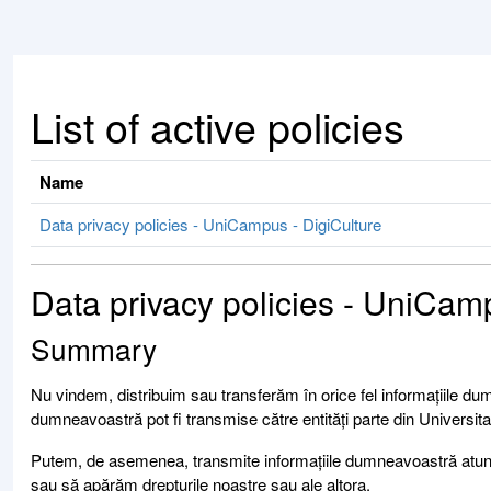
Skip to main content
List of active policies
Name
Data privacy policies - UniCampus - DigiCulture
Data privacy policies - UniCam
Summary
Nu vindem, distribuim sau transferăm în orice fel informațiile dum
dumneavoastră pot fi transmise către entități parte din Universit
Putem, de asemenea, transmite informațiile dumneavoastră atunci
sau să apărăm drepturile noastre sau ale altora.