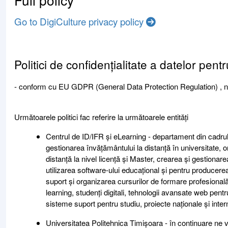
Go to DigiCulture privacy policy
Politici de confidențialitate a datelor pe
- conform cu EU GDPR (General Data Protection Regulation) , nr 
Următoarele politici fac referire la următoarele entități
Centrul de ID/IFR și eLearning - departament din cadrul 
gestionarea învățământului la distanță în universitate
distanță la nivel licență și Master, crearea și gestiona
utilizarea software-ului educațional și pentru producerea
suport și organizarea cursurilor de formare profesională,
learning, studenți digitali, tehnologii avansate web pent
sisteme suport pentru studiu, proiecte naționale și inter
Universitatea Politehnica Timișoara - în continuare ne 