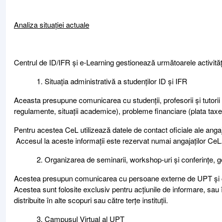
Analiza situației actuale
Centrul de ID/IFR și e-Learning gestionează următoarele activităț
Situația administrativă a studenților ID și IFR
Aceasta presupune comunicarea cu studenții, profesorii și tutorii
regulamente, situații academice), probleme financiare (plata taxelo
Pentru acestea CeL utilizează datele de contact oficiale ale anga
Accesul la aceste informații este rezervat numai angajaților CeL
Organizarea de seminarii, workshop-uri și conferințe, ge
Acestea presupun comunicarea cu persoane externe de UPT și cole
Acestea sunt folosite exclusiv pentru acțiunile de informare, sau
distribuite în alte scopuri sau către terțe instituții.
Campusul Virtual al UPT