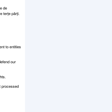
le de
 terțe părți.
nt to entities
defend our
hts.
ot processed