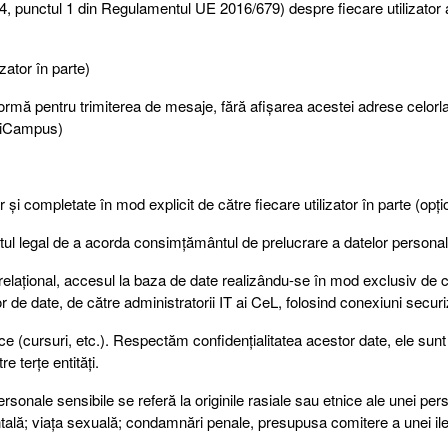
punctul 1 din Regulamentul UE 2016/679) despre fiecare utilizator au
zator în parte)
rmă pentru trimiterea de mesaje, fără afișarea acestei adrese celorlal
 UniCampus)
or și completate în mod explicit de către fiecare utilizator în parte (opți
ptul legal de a acorda consimțământul de prelucrare a datelor personal
relațional, accesul la baza de date realizându-se în mod exclusiv de c
de date, de către administratorii IT ai CeL, folosind conexiuni securi
e (cursuri, etc.). Respectăm confidențialitatea acestor date, ele sunt
e terțe entități.
onale sensibile se referă la originile rasiale sau etnice ale unei pers
entală; viața sexuală; condamnări penale, presupusa comitere a unei ileg