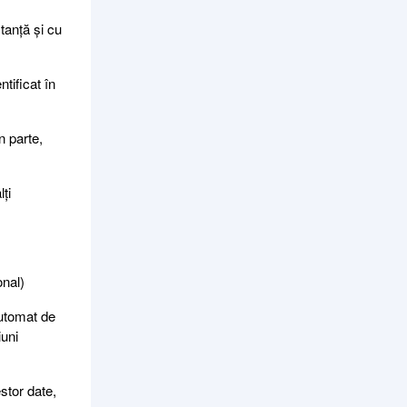
tanță și cu
tificat în
n parte,
ți
onal)
automat de
iuni
stor date,