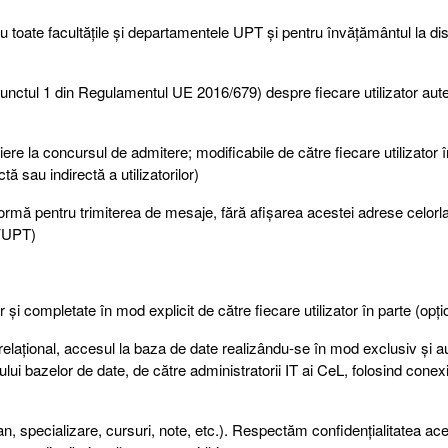
oate facultățile și departamentele UPT și pentru învățământul la dis
tul 1 din Regulamentul UE 2016/679) despre fiecare utilizator auten
re la concursul de admitere; modificabile de către fiecare utilizator î
tă sau indirectă a utilizatorilor)
rmă pentru trimiterea de mesaje, fără afișarea acestei adrese celorlal
CVUPT)
or și completate în mod explicit de către fiecare utilizator în parte (opți
relațional, accesul la baza de date realizându-se în mod exclusiv și 
ui bazelor de date, de către administratorii IT ai CeL, folosind conex
n, specializare, cursuri, note, etc.). Respectăm confidențialitatea ace