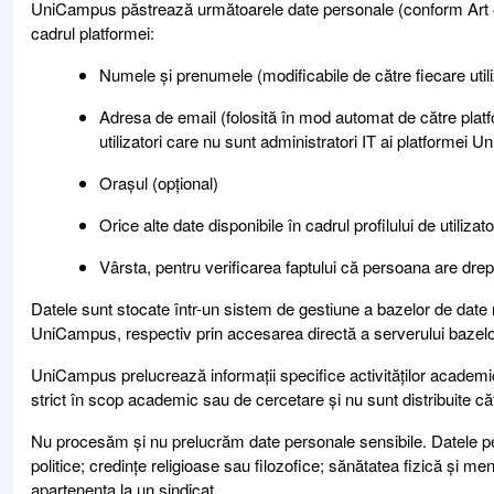
UniCampus păstrează următoarele date personale (conform Art 4, 
cadrul platformei:
Numele și prenumele (modificabile de către fiecare utili
Adresa de email (folosită în mod automat de către platfo
utilizatori care nu sunt administratori IT ai platformei
Orașul (opțional)
Orice alte date disponibile în cadrul profilului de utilizat
Vârsta, pentru verificarea faptului că persoana are dre
Datele sunt stocate într-un sistem de gestiune a bazelor de date 
UniCampus, respectiv prin accesarea directă a serverului bazelor 
UniCampus prelucrează informații specifice activităților academic
strict în scop academic sau de cercetare și nu sunt distribuite cătr
Nu procesăm și nu prelucrăm date personale sensibile. Datele pers
politice; credințe religioase sau filozofice; sănătatea fizică și m
apartenența la un sindicat.