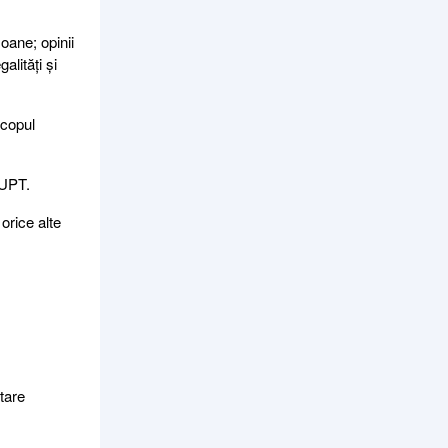
oane; opinii
alități și
scopul
VUPT.
 orice alte
tare