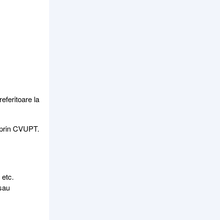
eferitoare la
e prin CVUPT.
 etc.
 sau