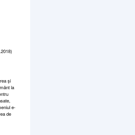
5.2018)
rea și
ământ la
entru
nsate,
meniul e-
rea de