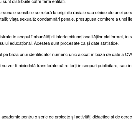
unt distribuite către terțe entități.
onale sensibile se referă la originile rasiale sau etnice ale unei pers
entală; viața sexuală; condamnări penale, presupusa comitere a unei ileg
strate în scopul îmbunătățirii interfeței/funcționalităților platformei, în 
cesului educațional. Acestea sunt procesate ca și date statistice.
uzual pe baza unui identificator numeric unic alocat în baza de date a C
i nu vor fi niciodată transferate către terți în scopuri publicitare, sau în
cademic pentru o serie de proiecte și activități didactice și de cerce