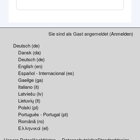
Blöcke
Ergänzungsblöcke
Sie sind als Gast angemeldet (
Anmelden
)
Deutsch ‎(de)‎
Dansk ‎(da)‎
Deutsch ‎(de)‎
English ‎(en)‎
Español - Internacional ‎(es)‎
Gaeilge ‎(ga)‎
Italiano ‎(it)‎
Latviešu ‎(lv)‎
Lietuvių ‎(lt)‎
Polski ‎(pl)‎
Português - Portugal ‎(pt)‎
Română ‎(ro)‎
Ελληνικά ‎(el)‎
Unsere Datenlöschfristen
Datenschutzinfos
Standarddesign