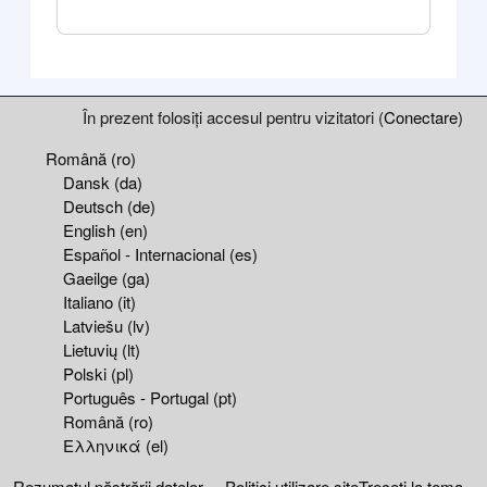
Blocuri
Supplementary blocks
În prezent folosiți accesul pentru vizitatori (
Conectare
)
Română ‎(ro)‎
Dansk ‎(da)‎
Deutsch ‎(de)‎
English ‎(en)‎
Español - Internacional ‎(es)‎
Gaeilge ‎(ga)‎
Italiano ‎(it)‎
Latviešu ‎(lv)‎
Lietuvių ‎(lt)‎
Polski ‎(pl)‎
Português - Portugal ‎(pt)‎
Română ‎(ro)‎
Ελληνικά ‎(el)‎
Rezumatul păstrării datelor
Politici utilizare site
Treceți la tema