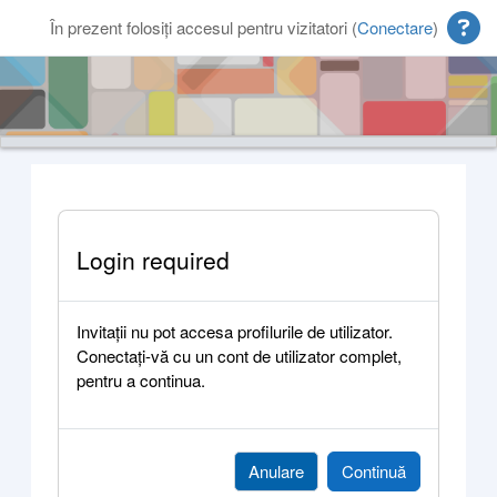
Sari la conţinutul principal
În prezent folosiți accesul pentru vizitatori (
Conectare
)
Login required
Invitații nu pot accesa profilurile de utilizator.
Conectați-vă cu un cont de utilizator complet,
pentru a continua.
Anulare
Continuă