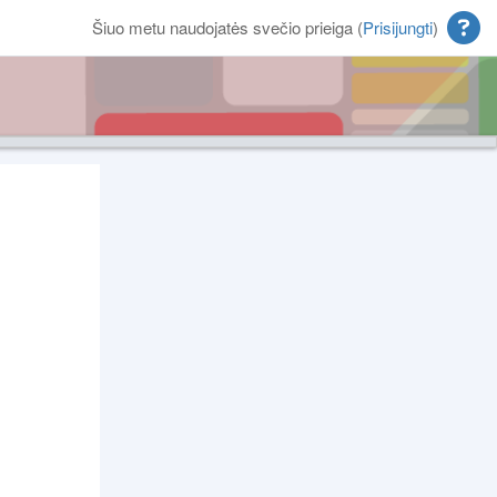
Šiuo metu naudojatės svečio prieiga (
Prisijungti
)
Blokai
Papildomi blokai