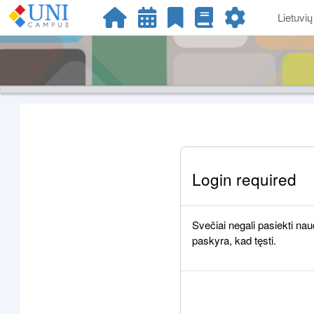
Pereiti į pagrindinį turinį
Lietuvių ‎(
Login required
Svečiai negali pasiekti naud
paskyra, kad tęsti.