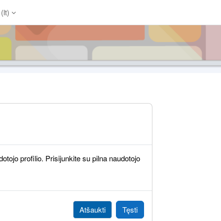
lt)‎
otojo profilio. Prisijunkite su pilna naudotojo
Atšaukti
Tęsti