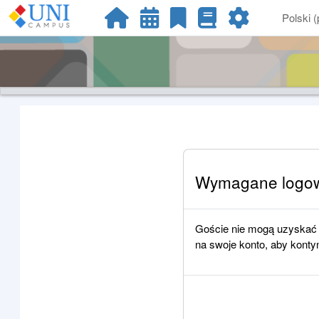
Przejdź do głównej zawartości
Polski ‎(p
Wymagane logo
Goście nie mogą uzyskać d
na swoje konto, aby kont