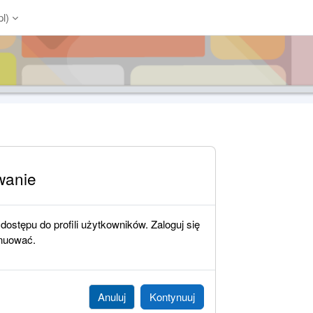
l)‎
wanie
ostępu do profili użytkowników. Zaloguj się
ynuować.
Anuluj
Kontynuuj