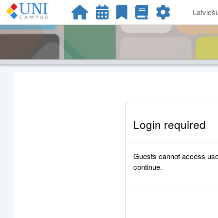
Atvērt galveno saturu
Latviešu 
Login required
Guests cannot access user p
continue.