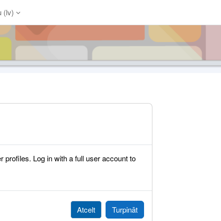
‎(lv)‎
rofiles. Log in with a full user account to
Atcelt
Turpināt