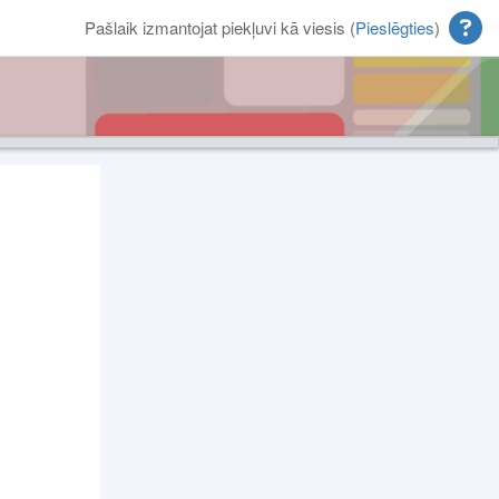
Pašlaik izmantojat piekļuvi kā viesis (
Pieslēgties
)
Bloki
Supplementary blocks