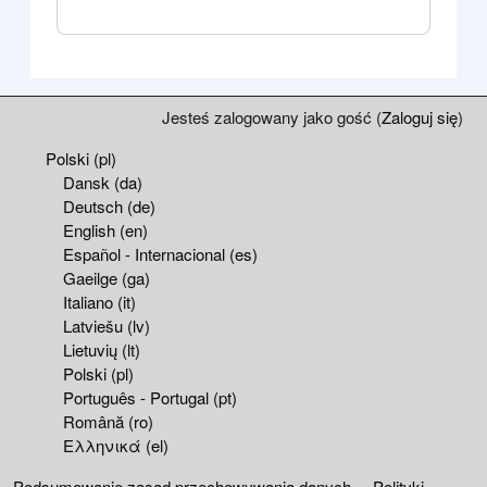
Bloki
Bloki uzupełniające
Jesteś zalogowany jako gość (
Zaloguj się
)
Polski ‎(pl)‎
Dansk ‎(da)‎
Deutsch ‎(de)‎
English ‎(en)‎
Español - Internacional ‎(es)‎
Gaeilge ‎(ga)‎
Italiano ‎(it)‎
Latviešu ‎(lv)‎
Lietuvių ‎(lt)‎
Polski ‎(pl)‎
Português - Portugal ‎(pt)‎
Română ‎(ro)‎
Ελληνικά ‎(el)‎
Podsumowanie zasad przechowywania danych
Polityki