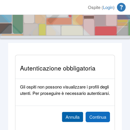
Vai al contenuto principale
Ospite (
Login
)
Autenticazione obbligatoria
Gli ospiti non possono visualizzare i profili degli
utenti. Per proseguire è necessario autenticarsi.
Annulla
Continua