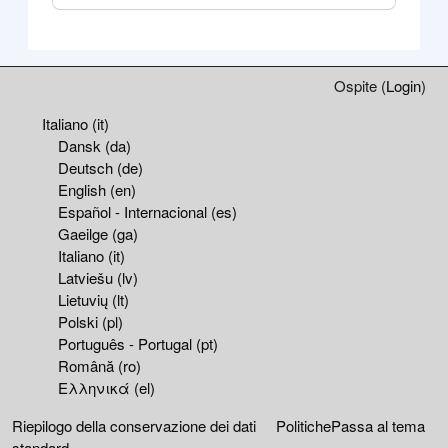
Blocchi
Blocchi supplementari
Ospite (
Login
)
Italiano ‎(it)‎
Dansk ‎(da)‎
Deutsch ‎(de)‎
English ‎(en)‎
Español - Internacional ‎(es)‎
Gaeilge ‎(ga)‎
Italiano ‎(it)‎
Latviešu ‎(lv)‎
Lietuvių ‎(lt)‎
Polski ‎(pl)‎
Português - Portugal ‎(pt)‎
Română ‎(ro)‎
Ελληνικά ‎(el)‎
Riepilogo della conservazione dei dati
Politiche
Passa al tema
standard