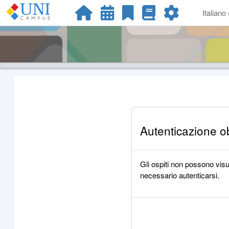
Vai al contenuto principale
Italiano ‎(
Autenticazione ob
Gli ospiti non possono visua
necessario autenticarsi.