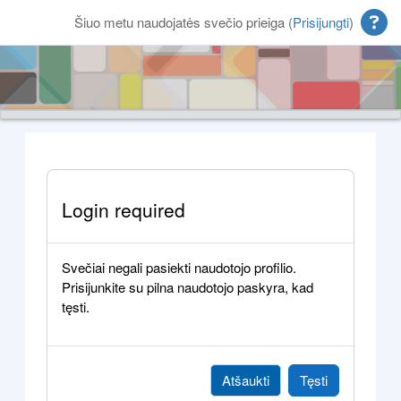
Pereiti į pagrindinį turinį
Šiuo metu naudojatės svečio prieiga (
Prisijungti
)
Login required
Svečiai negali pasiekti naudotojo profilio.
Prisijunkite su pilna naudotojo paskyra, kad
tęsti.
Atšaukti
Tęsti