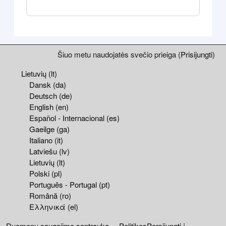
Blokai
Papildomi blokai
Šiuo metu naudojatės svečio prieiga (
Prisijungti
)
Lietuvių ‎(lt)‎
Dansk ‎(da)‎
Deutsch ‎(de)‎
English ‎(en)‎
Español - Internacional ‎(es)‎
Gaeilge ‎(ga)‎
Italiano ‎(it)‎
Latviešu ‎(lv)‎
Lietuvių ‎(lt)‎
Polski ‎(pl)‎
Português - Portugal ‎(pt)‎
Română ‎(ro)‎
Ελληνικά ‎(el)‎
Duomenų saugojimo santrauka
Politikos
Persijungti į