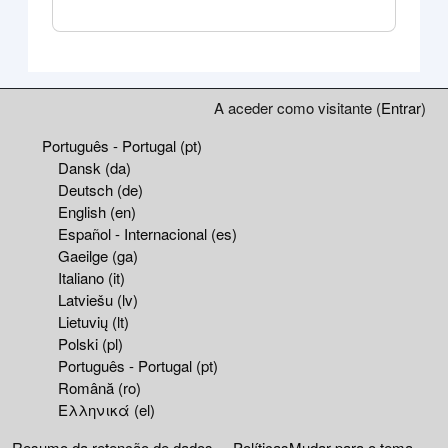
Blocos
Blocos adicionais
A aceder como visitante (
Entrar
)
Português - Portugal ‎(pt)‎
Dansk ‎(da)‎
Deutsch ‎(de)‎
English ‎(en)‎
Español - Internacional ‎(es)‎
Gaeilge ‎(ga)‎
Italiano ‎(it)‎
Latviešu ‎(lv)‎
Lietuvių ‎(lt)‎
Polski ‎(pl)‎
Português - Portugal ‎(pt)‎
Română ‎(ro)‎
Ελληνικά ‎(el)‎
Resumo da retenção de dados
Políticas
Mudar para o tema