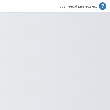
Jūs neesat pieslēdzies.
ta adresi tiks nosūtīts e-pasts