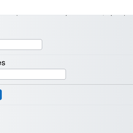
vārdu VAI e-pasta adresi. Ja izdosies jūs atrast datubāzē, uz jūsu e-pas
es