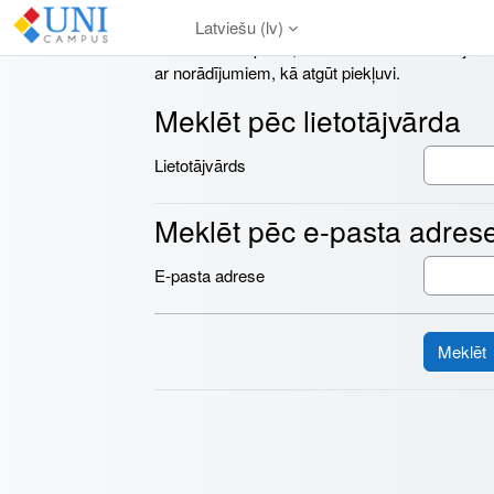
Atvērt galveno saturu
Latviešu ‎(lv)‎
Lai atiestatītu paroli, iesniedziet savu lietotāj
ar norādījumiem, kā atgūt piekļuvi.
Meklēt pēc lietotājvārda
Meklēt pēc lietotājvārda
Lietotājvārds
Meklēt pēc e-pasta adres
Meklēt pēc e-pasta adreses
E-pasta adrese