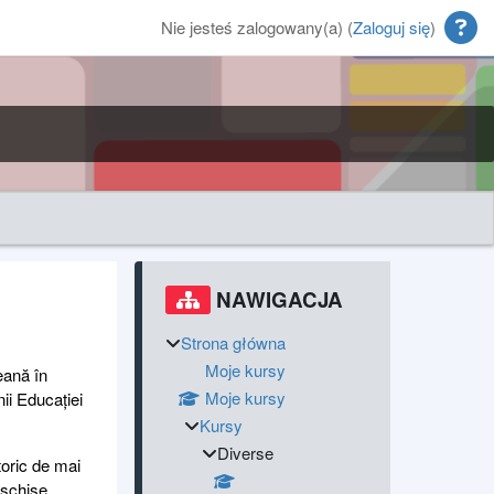
Nie jesteś zalogowany(a) (
Zaloguj się
)
Bloki
Bloki uzupełniające
Pomiń Nawigacja
NAWIGACJA
Strona główna
Moje kursy
eană în
Moje kursy
ii Educației
Kursy
Diverse
storic de mai
eschise