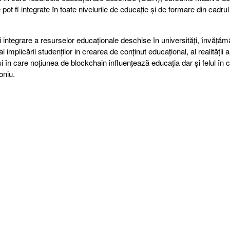
i integrate în toate nivelurile de educație și de formare din cadrul in
 integrare a resurselor educaționale deschise în universități, învățăm
al implicării studenților in crearea de conținut educațional, al realității
ui în care noțiunea de blockchain influențează educația dar și felul în 
moniu.