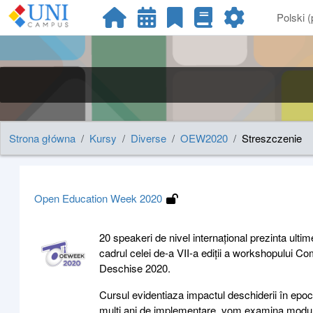
Przejdź do głównej zawartości
Polski ‎(p
Strona główna
Kursy
Diverse
OEW2020
Streszczenie
Open Education Week 2020
20 speakeri de nivel internațional prezinta ult
cadrul celei de-a VII-a ediții a workshopului C
Deschise 2020.
Cursul evidentiaza impactul deschiderii în epoca d
mulți ani de implementare, vom examina modul