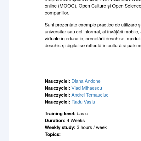
online (MOOC), Open Culture și Open Science pot f
companiilor.
Sunt prezentate exemple practice de utilizare și
universitar sau cel informal, al învățării mobile, 
virtuale în educație, cercetării deschise, modul
deschis și digital se reflectă în cultură și patri
Nauczyciel:
Diana Andone
Nauczyciel:
Vlad Mihaescu
Nauczyciel:
Andrei Ternauciuc
Nauczyciel:
Radu Vasiu
Training level
:
basic
Duration
:
4 Weeks
Weekly study
:
3 hours / week
Topics
: