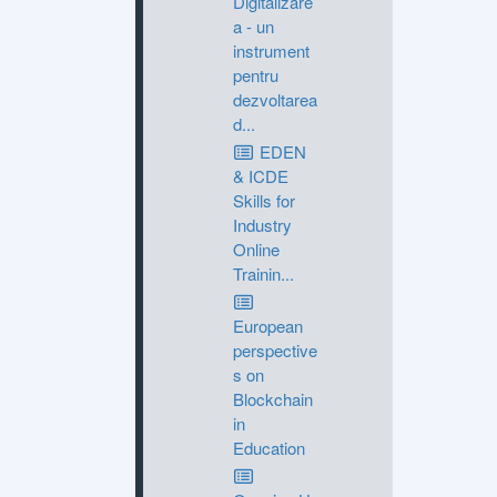
Digitalizare
a - un
instrument
pentru
dezvoltarea
d...
EDEN
& ICDE
Skills for
Industry
Online
Trainin...
European
perspective
s on
Blockchain
in
Education