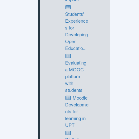
Students'
Experience
s for
Developing
Open
Educatio...
Evaluating
a MOOC
platform
with
students
Moodle
Developme
nts for
learning in
UPT