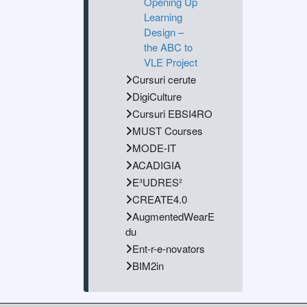
Opening Up
Learning
Design –
the ABC to
VLE Project
Cursuri cerute
DigiCulture
Cursuri EBSI4RO
MUST Courses
MODE-IT
ACADIGIA
E³UDRES²
CREATE4.0
AugmentedWearE
du
Ent-r-e-novators
BIM2in