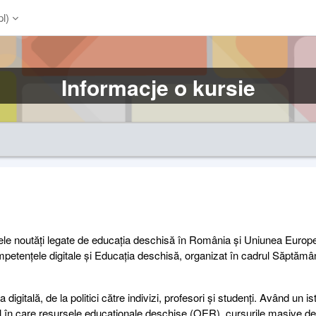
l)‎
Informacje o kursie
imele noutăți legate de educația deschisă în România și Uniunea Europ
ompetențele digitale și Educația deschisă, organizat în cadrul Săptămân
igitală, de la politici către indivizi, profesori și studenți. Având un i
 în care resursele educaționale deschise (OER), cursurile masive d