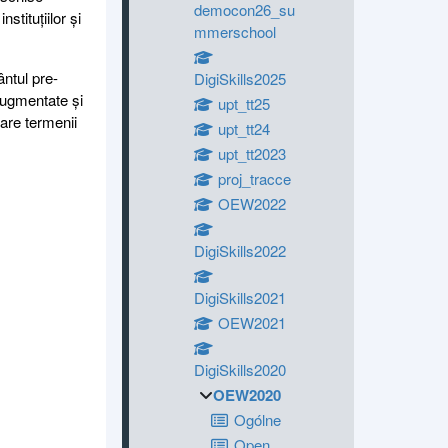
democon26_su
stituțiilor și
mmerschool
ântul pre-
DigiSkills2025
 augmentate și
upt_tt25
care termenii
upt_tt24
upt_tt2023
proj_tracce
OEW2022
DigiSkills2022
DigiSkills2021
OEW2021
DigiSkills2020
OEW2020
Ogólne
Open