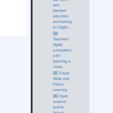
and
blended
education
and training
for Digita...
Teachers'
digital
competenc
e for
teaching in
conte...
Future
Skills and
Future
Learning
Open
science
and its
impact