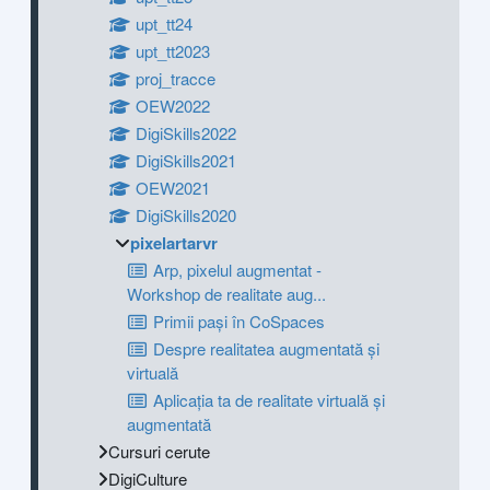
upt_tt24
upt_tt2023
proj_tracce
OEW2022
DigiSkills2022
DigiSkills2021
OEW2021
DigiSkills2020
pixelartarvr
Arp, pixelul augmentat -
Workshop de realitate aug...
Primii pași în CoSpaces
Despre realitatea augmentată și
virtuală
Aplicația ta de realitate virtuală și
augmentată
Cursuri cerute
DigiCulture