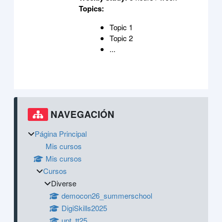
Topics
:
Topic 1
Topic 2
...
Bloques
Bloques suplementarios
Salta Navegación
NAVEGACIÓN
Página Principal
Mis cursos
Mis cursos
Cursos
Diverse
democon26_summerschool
DigiSkills2025
upt_tt25