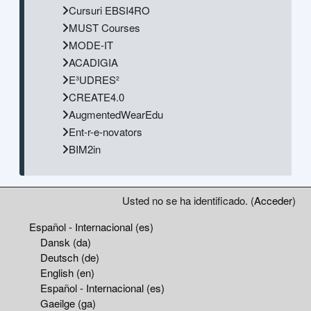
Cursuri EBSI4RO
MUST Courses
MODE-IT
ACADIGIA
E³UDRES²
CREATE4.0
AugmentedWearEdu
Ent-r-e-novators
BIM2in
Usted no se ha identificado. (
Acceder
)
Español - Internacional ‎(es)‎
Dansk ‎(da)‎
Deutsch ‎(de)‎
English ‎(en)‎
Español - Internacional ‎(es)‎
Gaeilge ‎(ga)‎