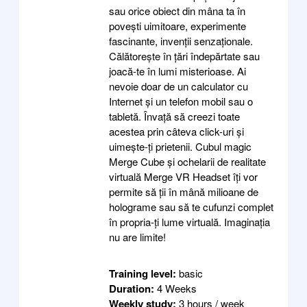
sau orice obiect din mâna ta în
povești uimitoare, experimente
fascinante, invenții senzaționale.
Călătorește în țări îndepărtate sau
joacă-te în lumi misterioase. Ai
nevoie doar de un calculator cu
Internet și un telefon mobil sau o
tabletă. Învață să creezi toate
acestea prin câteva click-uri și
uimește-ți prietenii. Cubul magic
Merge Cube și ochelarii de realitate
virtuală Merge VR Headset îți vor
permite să ții în mână milioane de
holograme sau să te cufunzi complet
în propria-ți lume virtuală. Imaginația
nu are limite!
Training level
:
basic
Duration
:
4 Weeks
Weekly study
:
3 hours / week