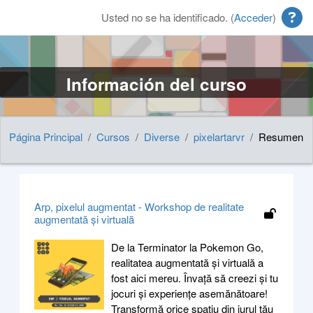
Salta al contenido principal
Usted no se ha identificado. (
Acceder
)
Información del curso
Página Principal
Cursos
Diverse
pixelartarvr
Resumen
Arp, pixelul augmentat - Workshop de realitate
augmentată și virtuală
De la Terminator la Pokemon Go,
realitatea augmentată și virtuală a
fost aici mereu. Învață să creezi și tu
jocuri și experiențe asemănătoare!
Transformă orice spațiu din jurul tău